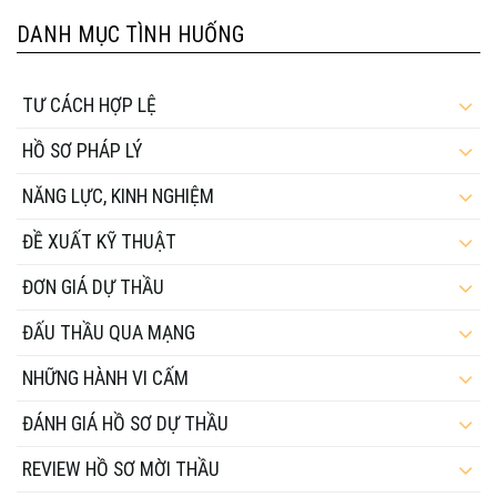
DANH MỤC TÌNH HUỐNG
TƯ CÁCH HỢP LỆ
HỒ SƠ PHÁP LÝ
NĂNG LỰC, KINH NGHIỆM
ĐỀ XUẤT KỸ THUẬT
ĐƠN GIÁ DỰ THẦU
ĐẤU THẦU QUA MẠNG
NHỮNG HÀNH VI CẤM
ĐÁNH GIÁ HỒ SƠ DỰ THẦU
REVIEW HỒ SƠ MỜI THẦU