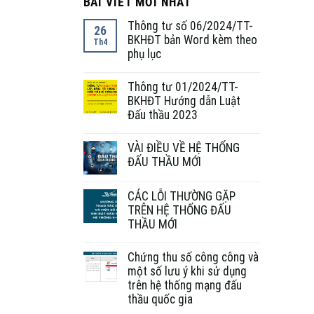
BÀI VIẾT MỚI NHẤT
Thông tư số 06/2024/TT-
26
BKHĐT bản Word kèm theo
Th4
phụ lục
Thông tư 01/2024/TT-
BKHĐT Hướng dẫn Luật
Đấu thầu 2023
VÀI ĐIỀU VỀ HỆ THỐNG
ĐẤU THẦU MỚI
CÁC LỖI THƯỜNG GẶP
TRÊN HỆ THỐNG ĐẤU
THẦU MỚI
Chứng thu số công công và
một số lưu ý khi sử dụng
trên hệ thống mạng đấu
thầu quốc gia