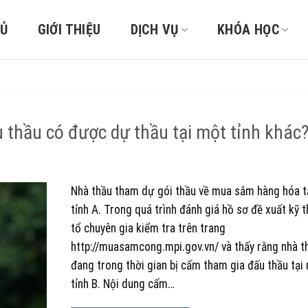
HỦ
GIỚI THIỆU
DỊCH VỤ
KHÓA HỌC
u thầu có được dự thầu tại một tỉnh khác
Nhà thầu tham dự gói thầu về mua sắm hàng hóa t
tỉnh A. Trong quá trình đánh giá hồ sơ đề xuất kỹ t
tổ chuyên gia kiểm tra trên trang
http://muasamcong.mpi.gov.vn/ và thấy rằng nhà t
đang trong thời gian bị cấm tham gia đấu thầu tại
tỉnh B. Nội dung cấm…