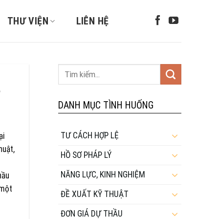
THƯ VIỆN
LIÊN HỆ
?
DANH MỤC TÌNH HUỐNG
TƯ CÁCH HỢP LỆ
ại
huật,
HỒ SƠ PHÁP LÝ
NĂNG LỰC, KINH NGHIỆM
hầu
 một
ĐỀ XUẤT KỸ THUẬT
ĐƠN GIÁ DỰ THẦU