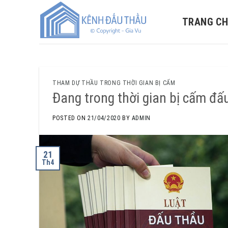
Skip
to
TRANG C
content
THAM DỰ THẦU TRONG THỜI GIAN BỊ CẤM
Đang trong thời gian bị cấm đấ
POSTED ON
21/04/2020
BY
ADMIN
21
Th4