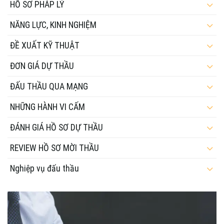
HỒ SƠ PHÁP LÝ
NĂNG LỰC, KINH NGHIỆM
ĐỀ XUẤT KỸ THUẬT
ĐƠN GIÁ DỰ THẦU
ĐẤU THẦU QUA MẠNG
NHỮNG HÀNH VI CẤM
ĐÁNH GIÁ HỒ SƠ DỰ THẦU
REVIEW HỒ SƠ MỜI THẦU
Nghiệp vụ đấu thầu