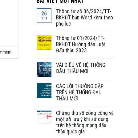
BÀI VIẾT MỚI NHẤT
Thông tư số 06/2024/TT-
26
BKHĐT bản Word kèm theo
Th4
phụ lục
Thông tư 01/2024/TT-
BKHĐT Hướng dẫn Luật
Đấu thầu 2023
omment
VÀI ĐIỀU VỀ HỆ THỐNG
ĐẤU THẦU MỚI
CÁC LỖI THƯỜNG GẶP
TRÊN HỆ THỐNG ĐẤU
THẦU MỚI
Chứng thu số công công và
một số lưu ý khi sử dụng
trên hệ thống mạng đấu
thầu quốc gia