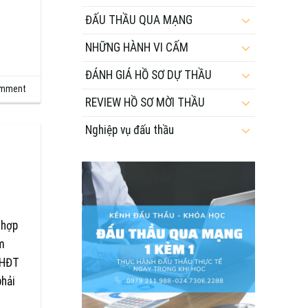
ĐẤU THẦU QUA MẠNG
NHỮNG HÀNH VI CẤM
ĐÁNH GIÁ HỒ SƠ DỰ THẦU
omment
REVIEW HỒ SƠ MỜI THẦU
Nghiệp vụ đấu thầu
 hợp
m
KHĐT
phải