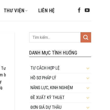
THƯ VIỆN
LIÊN HỆ
DANH MỤC TÌNH HUỐNG
TƯ CÁCH HỢP LỆ
P Tư
ểm b
HỒ SƠ PHÁP LÝ
y
NĂNG LỰC, KINH NGHIỆM
về
ĐỀ XUẤT KỸ THUẬT
ĐƠN GIÁ DỰ THẦU