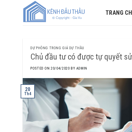
Skip
to
TRANG C
content
DỰ PHÒNG TRONG GIÁ DỰ THẦU
Chủ đầu tư có được tự quyết sử
POSTED ON
20/04/2020
BY
ADMIN
20
Th4