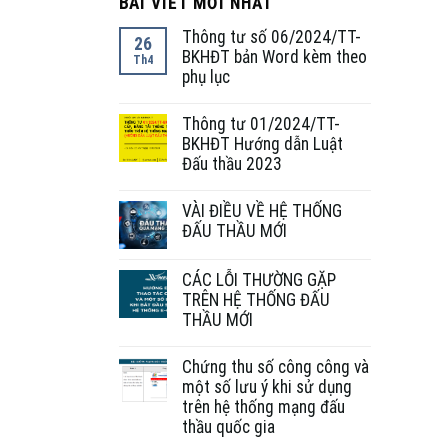
BÀI VIẾT MỚI NHẤT
Thông tư số 06/2024/TT-
26
BKHĐT bản Word kèm theo
Th4
phụ lục
Thông tư 01/2024/TT-
BKHĐT Hướng dẫn Luật
Đấu thầu 2023
VÀI ĐIỀU VỀ HỆ THỐNG
ĐẤU THẦU MỚI
CÁC LỖI THƯỜNG GẶP
TRÊN HỆ THỐNG ĐẤU
THẦU MỚI
Chứng thu số công công và
một số lưu ý khi sử dụng
trên hệ thống mạng đấu
thầu quốc gia