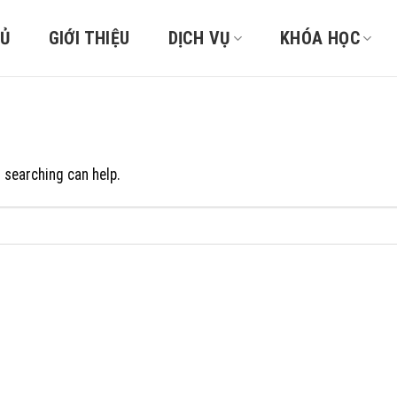
HỦ
GIỚI THIỆU
DỊCH VỤ
KHÓA HỌC
s searching can help.