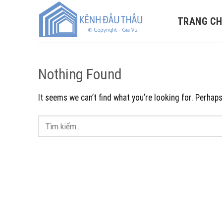
Skip
to
TRANG C
content
Nothing Found
It seems we can’t find what you’re looking for. Perhap