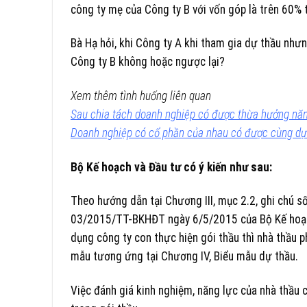
công ty mẹ của Công ty B với vốn góp là trên 60% 
Bà Hạ hỏi, khi Công ty A khi tham gia dự thầu nhưn
Công ty B không hoặc ngược lại?
Xem thêm tình huống liên quan
Sau chia tách doanh nghiệp có được thừa hưởng năng
Doanh nghiệp có cổ phần của nhau có được cùng dự
Bộ Kế hoạch và Đầu tư có ý kiến như sau:
Theo hướng dẫn tại Chương III, mục 2.2, ghi chú 
03/2015/TT-BKHĐT ngày 6/5/2015 của Bộ Kế hoạch
dụng công ty con thực hiện gói thầu thì nhà thầu p
mẫu tương ứng tại Chương IV, Biểu mẫu dự thầu.
Việc đánh giá kinh nghiệm, năng lực của nhà thầu 