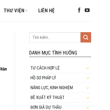
THƯ VIỆN
LIÊN HỆ
DANH MỤC TÌNH HUỐNG
TƯ CÁCH HỢP LỆ
phần
HỒ SƠ PHÁP LÝ
NĂNG LỰC, KINH NGHIỆM
ĐỀ XUẤT KỸ THUẬT
ĐƠN GIÁ DỰ THẦU