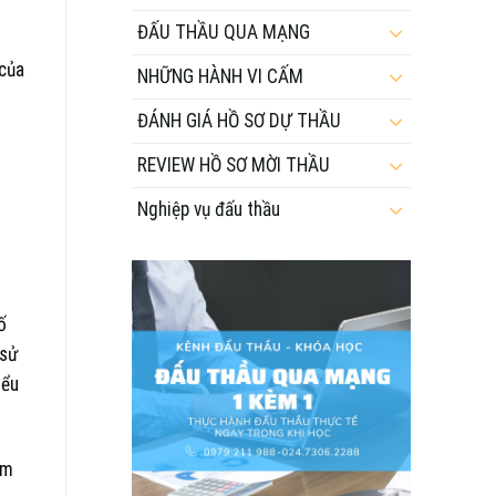
ĐẤU THẦU QUA MẠNG
 của
NHỮNG HÀNH VI CẤM
ĐÁNH GIÁ HỒ SƠ DỰ THẦU
REVIEW HỒ SƠ MỜI THẦU
Nghiệp vụ đấu thầu
ố
 sử
iểu
ệm