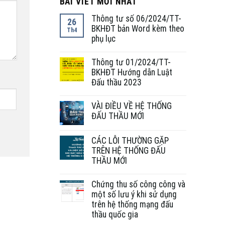
BÀI VIẾT MỚI NHẤT
Thông tư số 06/2024/TT-
26
BKHĐT bản Word kèm theo
Th4
phụ lục
Thông tư 01/2024/TT-
BKHĐT Hướng dẫn Luật
Đấu thầu 2023
VÀI ĐIỀU VỀ HỆ THỐNG
ĐẤU THẦU MỚI
CÁC LỖI THƯỜNG GẶP
TRÊN HỆ THỐNG ĐẤU
THẦU MỚI
Chứng thu số công công và
một số lưu ý khi sử dụng
trên hệ thống mạng đấu
thầu quốc gia