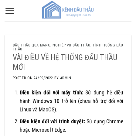
Skip
to
content
ĐẤU THẦU QUA MẠNG
,
NGHIỆP VỤ ĐẤU THẦU
,
TÌNH HUỐNG ĐẤU
THẦU
VÀI ĐIỀU VỀ HỆ THỐNG ĐẤU THẦU
MỚI
POSTED ON
24/09/2022
BY
ADMIN
Điều kiện đối với máy tính:
Sử dụng hệ điều
hành Windows 10 trở lên (chưa hỗ trợ đối với
Linux và MacOS).
Điều kiện đối với trình duyệt:
Sử dụng Chrome
hoặc Microsoft Edge.